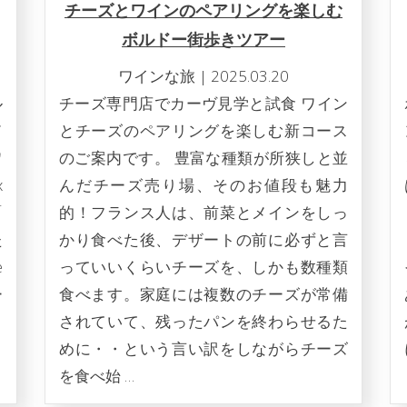
チーズとワインのペアリングを楽しむ
ボルドー街歩きツアー
ワインな旅
|
2025.03.20
ル
チーズ専門店でカーヴ見学と試食 ワイン
ド
とチーズのペアリングを楽しむ新コース
ワ
のご案内です。 豊富な種類が所狭しと並
x
んだチーズ売り場、そのお値段も魅力
「
的！フランス人は、前菜とメインをしっ
た
かり食べた後、デザートの前に必ずと言
e
っていいくらいチーズを、しかも数種類
ー
食べます。家庭には複数のチーズが常備
されていて、残ったパンを終わらせるた
めに・・という言い訳をしながらチーズ
を食べ始 …