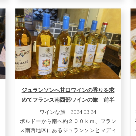
ジュランソンへ甘口ワインの香りを求
めてフランス南西部ワインの旅 前半
ワインな旅
|
2024.03.24
ボルドーから南へ約２００ｋｍ、フラン
ス南西地区にあるジュランソンとマディ
S