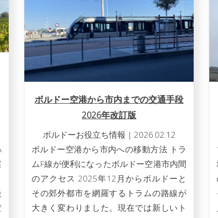
ボルドー空港から市内までの交通手段
2026年改訂版
ボルドーお役立ち情報
|
2026.02.12
A
ボルドー空港から市内への移動方法 トラ
案
ムF線が便利になったボルドー空港市内間
。
のアクセス 2025年12月からボルドーと
談
その郊外都市を網羅するトラムの路線が
だ
大きく変わりました。現在では新しいト