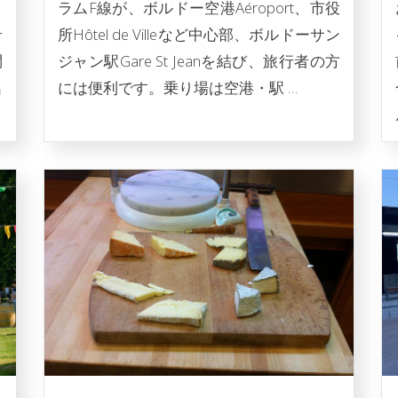
。
ラムF線が、ボルドー空港Aéroport、市役
希
所Hôtel de Villeなど中心部、ボルドーサン
問
ジャン駅Gare St Jeanを結び、旅行者の方
名
には便利です。乗り場は空港・駅 …