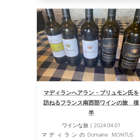
マディランへアラン・ブリュモン氏を
訪ねるフランス南西部ワインの旅 後
半
ワインな旅
|
2024.04.01
マディランのDomaine MONTU