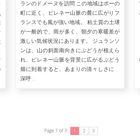
ランのドメーヌを訪問 この地域はポーの
カ
町に近く、ピレネー山脈の麓に広がりフ
氏
ランスでも風が強い地域。 粘土質の土壌
性
が一般的で、雨が多く、朝夕の寒暖差が
け
激しい気候状況にあります。 ジュランソ
並
ンは、山の斜面南向きにぶどうが植えら
し
れ、ピレネー山脈を背景に広がるぶどう
て
畑に到着すると、あまりの清々しさに
特
深呼 …
Page 1 of 3
1
2
3