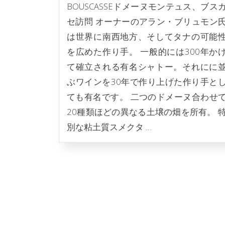
BOUSCASSEドメーヌモンテュス、ブス
セ訪問 オーナーのアラン・ブリュモン
は世界に南西地方、そしてタナの可能
を広めた作り手。 一般的には300年か
て確立される有名シャトー。それにに
ぶワインを30年で作り上げた作り手と
ても有名です。 二つのドメーヌ合わせ
20種類ほどの異なる土壌の畑を所有。 
別な粘土質スメクタ …